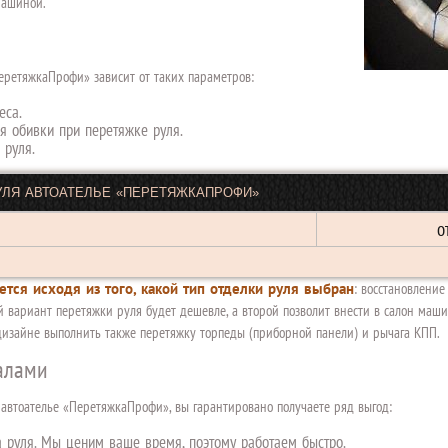
машиной.
ПеретяжкаПрофи» зависит от таких параметров:
еса.
я обивки при перетяжке руля.
 руля.
УЛЯ АВТОАТЕЛЬЕ «ПЕРЕТЯЖКАПРОФИ»
о
тся исходя из того, какой тип отделки руля выбран
: восстановлени
й вариант перетяжки руля будет дешевле, а второй позволит внести в салон маш
 дизайне выполнить также перетяжку торпеды (приборной панели) и рычага КПП.
алами
автоателье «ПеретяжкаПрофи», вы гарантировано получаете ряд выгод:
 руля. Мы ценим ваше время, поэтому работаем быстро.