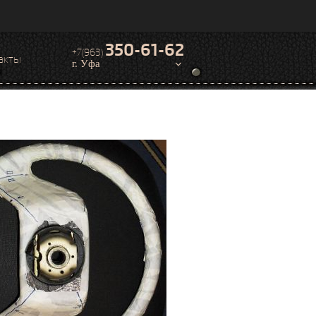
350-61-62
+7(963)
акты
г. Уфа