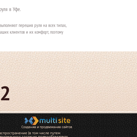
руля в Уфе.
выполняют перешив руля на всех типах,
аших клиентов и их комфорт, поэтому
62
Создание и продвижение сайтов
аспространение (в том числе путем
арительного согласия правообладателя.