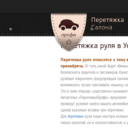
Перетяжка руля в 
Перетяжка руля относится к тому
пренебречь
. От того, какой будет обивк
безопасность водителя и пассажиров. Каче
рулевым покрытием, предупреждая соскаль
возможность лучше чувствовать машину, со
Это в свою очередь существенно сказывает
Автоателье «ПеретяжкаПрофи» предлагает
приведут рулевое колесо вашего автомоби
сделав красивые вставки при перетяжке.
Для
перетяжки
руля наши мастера использ
только красотой, но и износостойкостью и