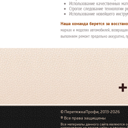
Использование качественных мат
Строгое следование технологии р
Использование новейшего инстру
Наша команда берется за восстан
марках и моделях автомобилей, возвращая
выполняем ремонт предельно аккуратно, п
+
© ПеретяжкаПрофи, 2013-2026
® Все права защищены
Все материалы данного сайта являются о
копирования на другие сайты и ресурсы