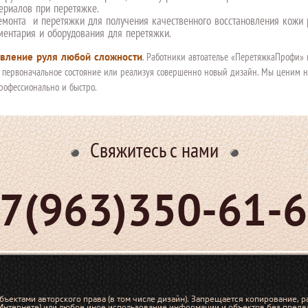
ериалов при перетяжке.
емонта и перетяжки для получения качественного восстановления кожи 
ментария и оборудования для перетяжки.
овление руля любой сложности
. Работники автоателье «ПеретяжкаПрофи» 
 первоначальное состояние или реализуя совершенно новый дизайн. Мы ценим н
рофессионально и быстро.
Свяжитесь с нами
7(963)350-61-
бъектами авторского права (в том числе дизайн). Запрещается копирование, р
 Интернете) или любое иное использование информации и объектов без предв